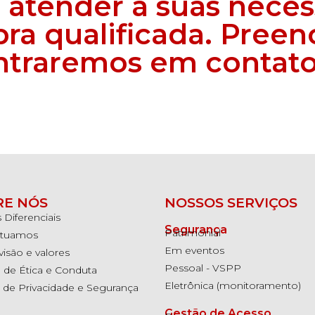
 atender à suas nece
bra qualificada. Pree
entraremos em contato
RE NÓS
NOSSOS SERVIÇOS
Diferenciais
Segurança
Patrimonial
atuamos
Em eventos
visão e valores
Pessoal - VSPP
 de Ética e Conduta
Eletrônica (monitoramento)
a de Privacidade e Segurança
Gestão de Acesso