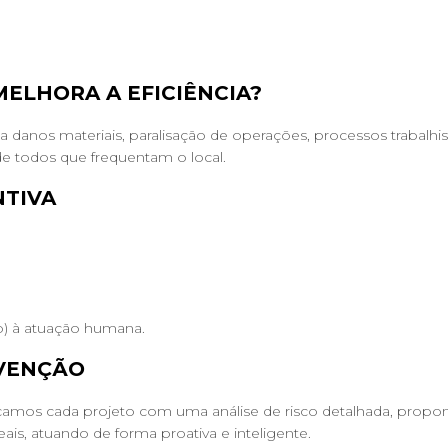
ELHORA A EFICIÊNCIA?
 danos materiais, paralisação de operações, processos trabalhi
 todos que frequentam o local.
NTIVA
so) à atuação humana.
EVENÇÃO
çamos cada projeto com uma análise de risco detalhada, propon
eais, atuando de forma proativa e inteligente.